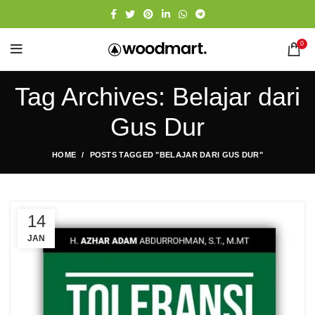
0
Tag Archives: Belajar dari
Gus Dur
HOME
POSTS TAGGED "BELAJAR DARI GUS DUR"
14
JAN