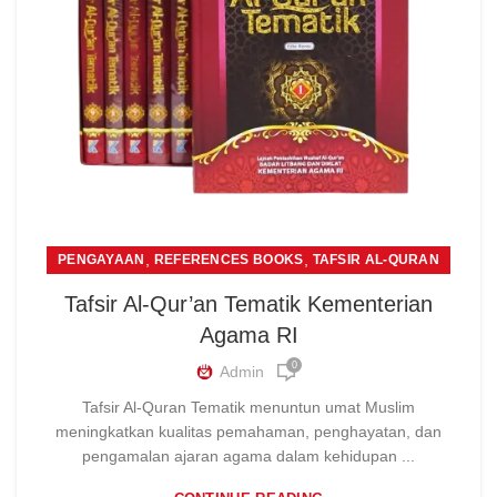
,
,
PENGAYAAN
REFERENCES BOOKS
TAFSIR AL-QURAN
Tafsir Al-Qur’an Tematik Kementerian
Agama RI
0
Admin
Tafsir Al-Quran Tematik menuntun umat Muslim
meningkatkan kualitas pemahaman, penghayatan, dan
pengamalan ajaran agama dalam kehidupan ...