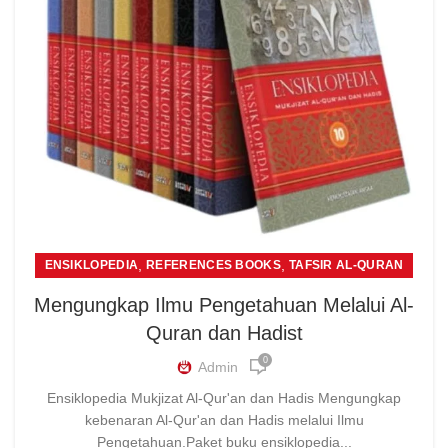
,
,
ENSIKLOPEDIA
REFERENCES BOOKS
TAFSIR AL-QURAN
Mengungkap Ilmu Pengetahuan Melalui Al-
Quran dan Hadist
0
Admin
Ensiklopedia Mukjizat Al-Qur'an dan Hadis Mengungkap
kebenaran Al-Qur'an dan Hadis melalui Ilmu
Pengetahuan.Paket buku ensiklopedia...