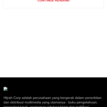
CONTINUE READING
Hijrah Corp adalah perusahaan yang bergerak dalam penerbitan
dan distribusi multimedia yang utamanya : buku pengetahuan,
perangkat lunak, permainan edukasi bisnis dan publikasi