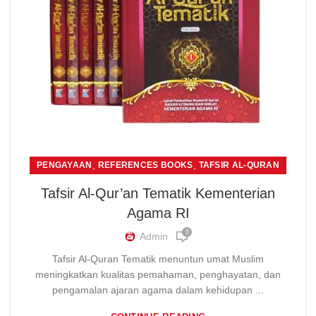
,
,
PENGAYAAN
REFERENCES BOOKS
TAFSIR AL-QURAN
Tafsir Al-Qur’an Tematik Kementerian
Agama RI
0
Admin
Tafsir Al-Quran Tematik menuntun umat Muslim
meningkatkan kualitas pemahaman, penghayatan, dan
pengamalan ajaran agama dalam kehidupan ...