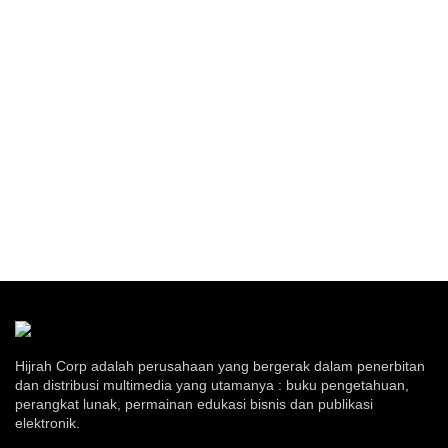
Hijrah Corp adalah perusahaan yang bergerak dalam penerbitan
dan distribusi multimedia yang utamanya : buku pengetahuan,
perangkat lunak, permainan edukasi bisnis dan publikasi
elektronik.